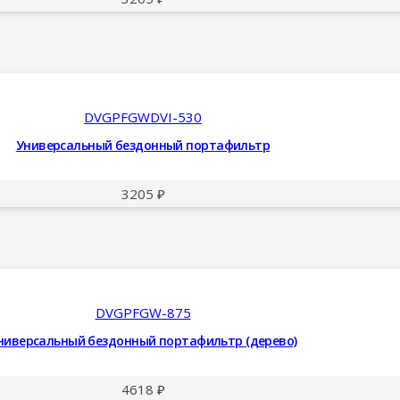
DVGPFGWDVI-530
Универсальный бездонный портафильтр
3205
₽
DVGPFGW-875
ниверсальный бездонный портафильтр (дерево)
4618
₽