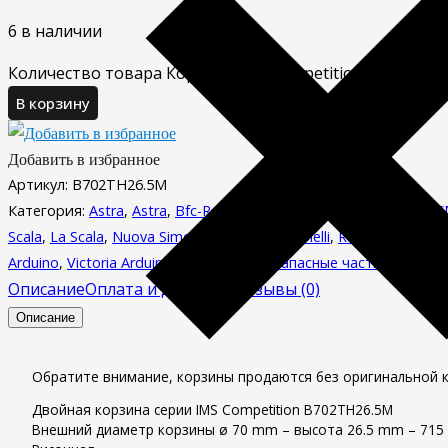
6 в наличии
Количество товара Корзина IMS Competition 26,5 мм (1
В корзину
Добавить в избранное
Артикул:
B702TH26.5M
Категория:
Astra
,
Astra
,
Bfc-Royal
,
Bfc-Royal
,
Bianchi
,
Bianchi
,
EC
Scala
,
La Scala
,
Nuova Simonelli
,
Nuova Simonelli
,
Rancilio
,
Rancilio
Arduino
,
Victoria Arduino
,
Wega
,
Wega
,
Запасные части для ко
Описание
Оплата и доставка
Отзывы (0)
Описание
Обратите внимание, корзины продаются без оригинальной к
Двойная корзина серии IMS Competition B702TH26.5M
Внешний диаметр корзины ø 70 mm – высота 26.5 mm – 715