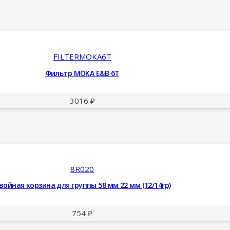
FILTERMOKA6T
Фильтр MOKA E&B 6Т
3016
₽
8R020
войная корзина для группы 58 мм 22 мм (12/14гр)
754
₽