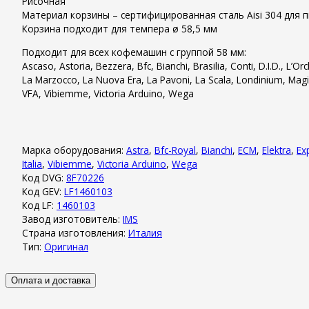
Рисочная
Материал корзины – сертифицированная сталь Aisi 304 дл
Корзина подходит для темпера ø 58,5 мм
Подходит для всех кофемашин с группой 58 мм:
Ascaso, Astoria, Bezzera, Bfc, Bianchi, Brasilia, Conti, D.I.D., L’
La Marzocco, La Nuova Era, La Pavoni, La Scala, Londinium, Magis
VFA, Vibiemme, Victoria Arduino, Wega
Марка оборудования:
Astra
,
Bfc-Royal
,
Bianchi
,
ECM
,
Elektra
,
Ex
Italia
,
Vibiemme
,
Victoria Arduino
,
Wega
Код DVG:
8F70226
Код GEV:
LF1460103
Код LF:
1460103
Завод изготовитель:
IMS
Страна изготовления:
Италия
Тип:
Оригинал
Оплата и доставка