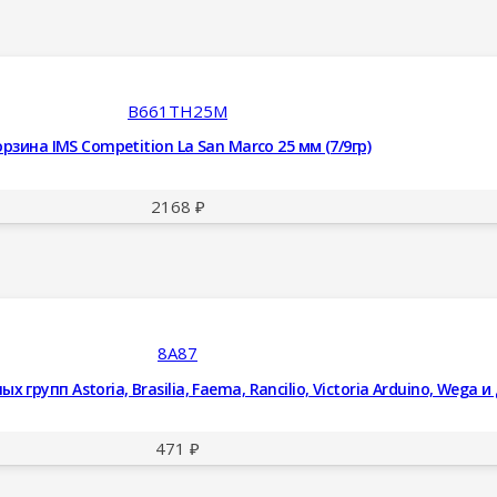
B661TH25M
рзина IMS Competition La San Marco 25 мм (7/9гр)
2168
₽
8A87
групп Astoria, Brasilia, Faema, Rancilio, Victoria Arduino, Wega и
471
₽