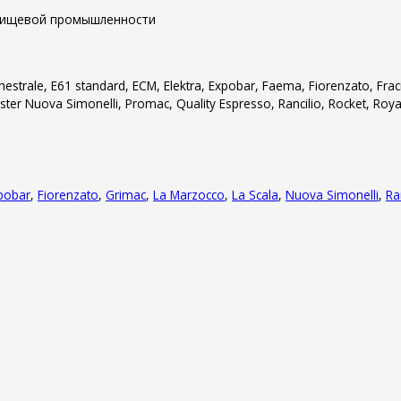
я пищевой промышленности
Orchestrale, E61 standard, ECM, Elektra, Expobar, Faema, Fiorenzato, Fra
ter Nuova Simonelli, Promac, Quality Espresso, Rancilio, Rocket, Roya
pobar
,
Fiorenzato
,
Grimac
,
La Marzocco
,
La Scala
,
Nuova Simonelli
,
Ra