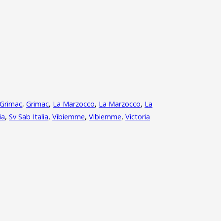
Grimac
,
Grimac
,
La Marzocco
,
La Marzocco
,
La
ia
,
Sv Sab Italia
,
Vibiemme
,
Vibiemme
,
Victoria