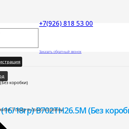
+7(926) 818 53 00
Заказать обратный звонок
истрация
од
 (Без коробки)
 (16/18гр) B702TH26.5M (Без короб
жили
Товар
в свою корзину.