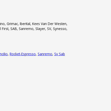
cino, Grimac, Iberital, Kees Van Der Westen,
l First, SAB, Sanremo, Slayer, SV, Synesso,
ncilio
,
Rocket-Espresso
,
Sanremo
,
Sv Sab