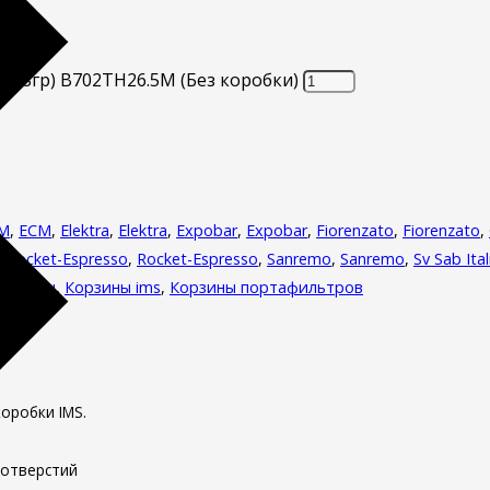
6/18гр) B702TH26.5M (Без коробки)
M
,
ECM
,
Elektra
,
Elektra
,
Expobar
,
Expobar
,
Fiorenzato
,
Fiorenzato
,
,
Rocket-Espresso
,
Rocket-Espresso
,
Sanremo
,
Sanremo
,
Sv Sab Ital
фемашин
,
Корзины ims
,
Корзины портафильтров
оробки IMS.
 отверстий