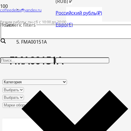
(RUB)
₽
coffeedelux@yandex.ru
Главная
Российский рубль
(₽)
Режим работы: пн-cб с 10:00 до 20:00
Евро
(€)
Поиск
Generic filters
Товар Код DVG
FMA00151A
FMA00151A