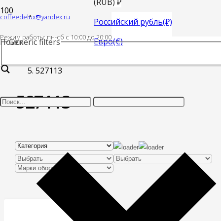
(RUB)
₽
coffeedelux@yandex.ru
Главная
Российский рубль
(₽)
Режим работы: пн-cб с 10:00 до 20:00
Евро
(€)
Поиск
Generic filters
Товар Код GEV
527113
527113