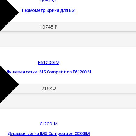
9V5153
Термометр Эрика для E61
10745
₽
E61200IM
Душевая сетка IMS Competition E61200IM
2168
₽
CI200IM
Душевая сетка IMS Competition CI200IM