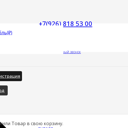
+7(926) 818 53 00
бль
(₽)
Заказать обратный звонок
истрация
од
жили
Товар
в свою корзину.