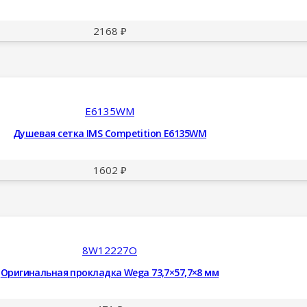
2168
₽
E6135WM
Душевая сетка IMS Competition E6135WM
1602
₽
8W12227O
Оригинальная прокладка Wega 73,7×57,7×8 мм