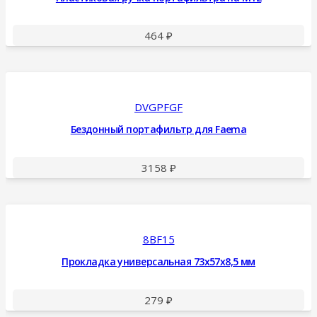
464
₽
DVGPFGF
Бездонный портафильтр для Faema
3158
₽
8BF15
Прокладка универсальная 73x57x8,5 мм
279
₽