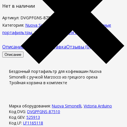
Нет в наличии
Артикул:
DVGPFGNS-87510
Категория:
Nuova Simonelli
,
Victoria Arduino
,
Бездонные
портафильтры
,
Запасные части для кофемашин
Описание
Оплата и доставка
Отзывы (0)
Описание
Бездонный портафильтр для кофемашин Nuova
Simonelli с ручкой Marzocco из грецкого ореха
Тройная корзина в комплекте
Марка оборудования:
Nuova Simonelli
,
Victoria Arduino
Код DVG:
DVGPFGNS-87510
Код GEV:
525913
Код LF:
LF1165118