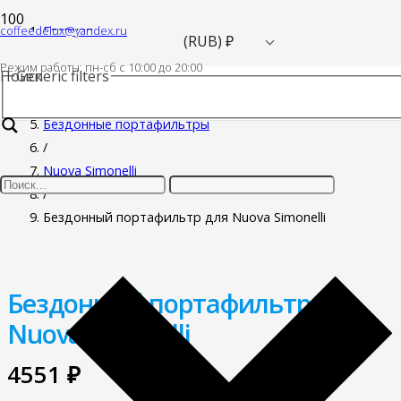
coffeedelux@yandex.ru
Главная
(RUB)
₽
/
Режим работы: пн-cб с 10:00 до 20:00
Поиск
Generic filters
Запасные части для кофемашин
/
Бездонные портафильтры
/
Nuova Simonelli
/
Бездонный портафильтр для Nuova Simonelli
Бездонный портафильтр для
Nuova Simonelli
4551
₽