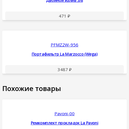
Двойной излив 3/8
471
₽
PFMZ2W-956
Портафильтр La Marzocco (Wega)
3487
₽
Похожие товары
Pavoni-00
Ремкомплект прокладок La Pavoni