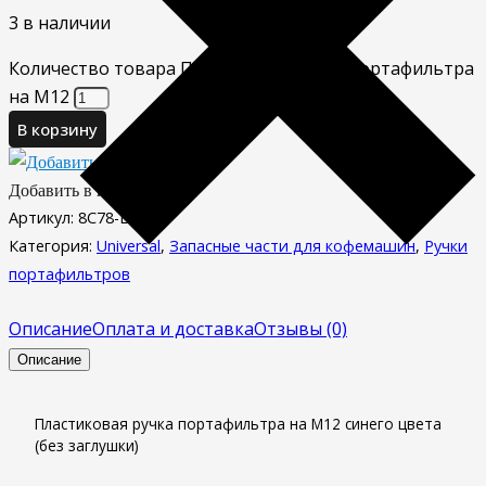
3 в наличии
Количество товара Пластиковая ручка портафильтра
на M12
В корзину
Добавить в избранное
Артикул:
8C78-L-BLU
Категория:
Universal
,
Запасные части для кофемашин
,
Ручки
портафильтров
Описание
Оплата и доставка
Отзывы (0)
Описание
Пластиковая ручка портафильтра на M12 синего цвета
(без заглушки)