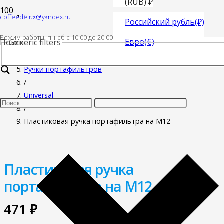
(RUB)
₽
coffeedelux@yandex.ru
Главная
Российский рубль
(₽)
/
Режим работы: пн-cб с 10:00 до 20:00
Евро
(€)
Поиск
Generic filters
Запасные части для кофемашин
/
Ручки портафильтров
/
Universal
/
Пластиковая ручка портафильтра на M12
Пластиковая ручка
портафильтра на M12
471
₽