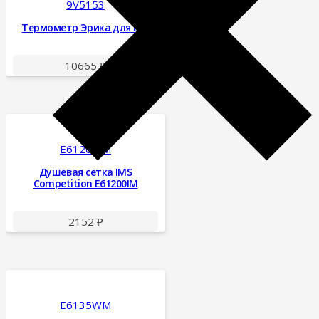
9V5153
Термометр Эрика для E61
10665
₽
E61200IM
Душевая сетка IMS
Competition E61200IM
2152
₽
E6135WM