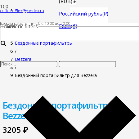
(RUB)
₽
coffeedelux@yandex.ru
Главная
Российский рубль
(₽)
/
Режим работы: пн-cб с 10:00 до 20:00
Евро
(€)
Поиск
Generic filters
Запасные части для кофемашин
/
Бездонные портафильтры
/
Bezzera
/
Бездонный портафильтр для Bezzera
Бездонный портафильтр для
Bezzera
3205
₽