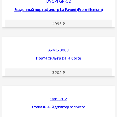
DVGPFGP-52
Бездонный портафильтр La Pavoni (Pre-millenium)
4995
₽
A-MC-0003
Портафильтр Dalla Corte
3205
₽
9V83202
Стеклянный джиггер эспрессо