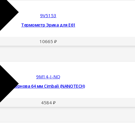
9V5153
Термометр Эрика для E61
10665
₽
9M14-I-NQ
Жернова 64 мм Cimbali (NANOTECH)
4584
₽