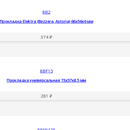
8B2
Прокладка Elektra (Bezzera, Astoria) 66x56x6 мм
374
₽
8BF15
Прокладка универсальная 73x57x8,5 мм
281
₽
8F39475