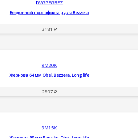
DVGPFGBEZ
Бездонный портафильтр для Bezzera
3181
₽
9M20K
Жернова 64 мм Obel, Bezzera. Long life
2807
₽
9M15K
Жернова 50 мм Rancilio, Obel. Long life