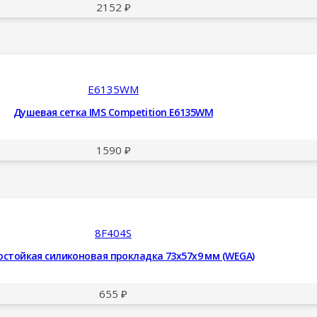
2152
₽
E6135WM
Душевая сетка IMS Competition E6135WM
1590
₽
8F404S
стойкая силиконовая прокладка 73x57x9 мм (WEGA)
655
₽