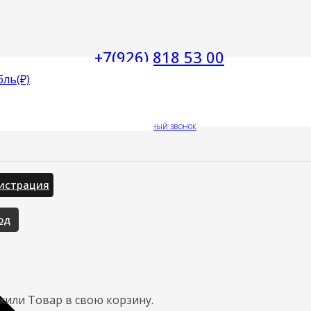
+7(926) 818 53 00
бль
(₽)
Заказать обратный звонок
истрация
од
жили
Товар
в свою корзину.