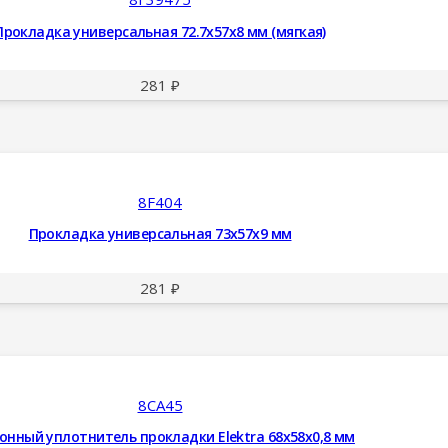
Прокладка универсальная 72.7x57x8 мм (мягкая)
281
₽
8F404
Прокладка универсальная 73x57x9 мм
281
₽
8CA45
онный уплотнитель прокладки Elektra 68x58x0,8 мм