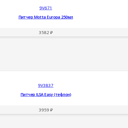
9V671
Питчер Motta Europa 250мл
3582
₽
9V3837
Питчер ILSA Easy (тефлон)
3959
₽