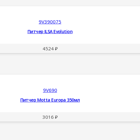
9V390075
Питчер ILSA Evolution
4524
₽
9V690
Питчер Motta Europa 350мл
3016
₽