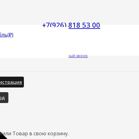
+7(926) 818 53 00
бль
(₽)
Заказать обратный звонок
истрация
од
жили
Товар
в свою корзину.