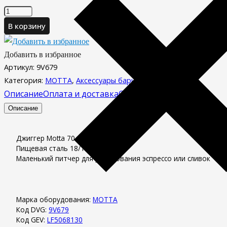
Количество
товара
В корзину
Джиггер
Motta
Добавить в избранное
jigger
Артикул:
9V679
70
Категория:
MOTTA
,
Аксессуары бариста
,
Джиггеры
мл
Описание
Оплата и доставка
Отзывы (0)
Описание
Джиггер Motta 70 мл
Пищевая сталь 18/10
Маленький питчер для дозирования эспрессо или сливок
Марка оборудования:
MOTTA
Код DVG:
9V679
Код GEV:
LF5068130