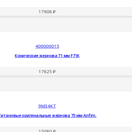
17908
₽
400000015
Конические жернова 71 мм F71K
17625
₽
9M34KT
Титановые оригинальные жернова 75 мм Anfim.
15080
₽