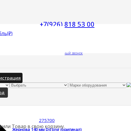
+7(926) 818 53 00
бль
(₽)
Заказать обратный звонок
истрация
од
275700
жили
Товар
в свою корзину.
Жернова 140 мм Ditting (оригинал)