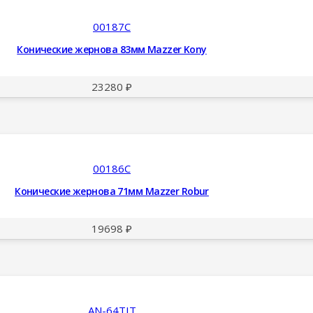
00187C
Конические жернова 83мм Mazzer Kony
23280
₽
00186C
Конические жернова 71мм Mazzer Robur
19698
₽
AN-64TIT