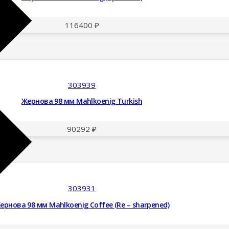
116400
₽
303939
Жернова 98 мм Mahlkoenig Turkish
90292
₽
303931
ернова 98 мм Mahlkoenig Coffee (Re – sharpened)