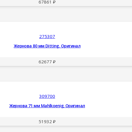
67861
₽
275307
Жернова 80 мм Ditting. Оригинал
62677
₽
309700
Жернова 71 мм Mahlkoenig. Оригинал
51932
₽