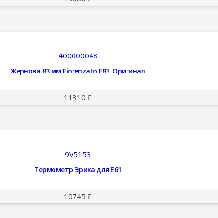
400000048
Жернова 83 мм Fiorenzato F83. Оригинал
11310
₽
9V5153
Термометр Эрика для E61
10745
₽