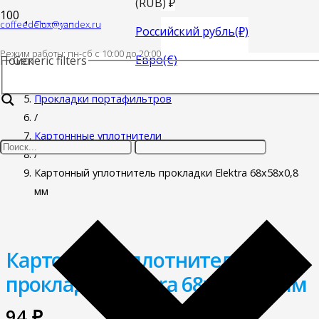
(RUB)
₽
coffeedelux@yandex.ru
Главная
Российский рубль
(₽)
/
Режим работы: пн-cб с 10:00 до 20:00
Евро
(€)
Поиск
Generic filters
Запасные части для кофемашин
/
Прокладки портафильтров
/
Картоннные уплотнители
/
Картонный уплотнитель прокладки Elektra 68x58x0,8
мм
Картонный уплотнитель
прокладки Elektra 68x58x0,8 мм
94
₽