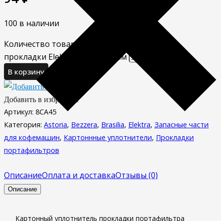
100 в наличии
Количество товара Картонный уплотнитель
прокладки Elektra 68x58x0,8 мм
В корзину
Добавить в избранное
Артикул:
8CA45
Категория:
Astoria
,
Bezzera
,
Brasilia
,
Elektra
,
Запасные части
для кофемашин
,
Картоннные уплотнители
,
Прокладки
портафильтров
Описание
Оплата и доставка
Отзывы (0)
Описание
Картонный уплотнитель прокладки портафильтра