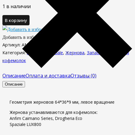
1 в наличии
В корзину
Добавить в избранное
Артикул:
AN-64TIT
Категория:
Anfim
,
La Spaziale
,
Жернова
,
Запасные части для
кофемолок
Описание
Оплата и доставка
Отзывы (0)
Описание
Геометрия жерновов 64*36*9 мм, левое вращение
Жернова устанавливаются для кофемолок:
Anfim Caimano Series, Drogheria Eco
Spaziale LUX800