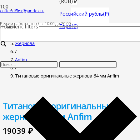
(RUB)
₽
coffeedelux@yandex.ru
Главная
Российский рубль
(₽)
/
Режим работы: пн-cб с 10:00 до 20:00
Евро
(€)
Поиск
Generic filters
Запасные части для кофемолок
/
Жернова
/
Anfim
/
Титановые оригинальные жернова 64 мм Anfim
Титановые оригинальные
жернова 64 мм Anfim
19039
₽