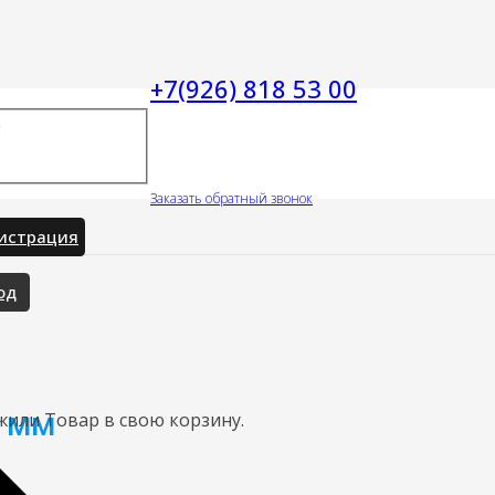
+7(926) 818 53 00
Заказать обратный звонок
истрация
од
8 мм
жили
Товар
в свою корзину.