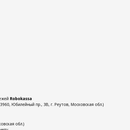
тежей
Robokassa
60, Юбилейный пр., 3В, г. Реутов, Московская обл.)
овская обл.)
erry.