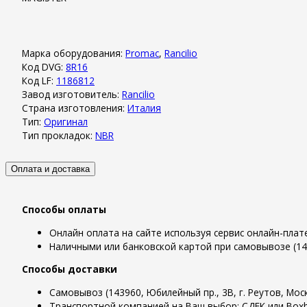
Марка оборудования:
Promac
,
Rancilio
Код DVG:
8R16
Код LF:
1186812
Завод изготовитель:
Rancilio
Страна изготовления:
Италия
Тип:
Оригинал
Тип прокладок:
NBR
Оплата и доставка
Способы оплаты
Онлайн оплата на сайте используя сервис онлайн-пла
Наличными или банковской картой при самовывозе (1439
Способы доставки
Самовывоз (143960, Юбилейный пр., 3В, г. Реутов, Моск
Транспортной компанией на Ваш выбор: СДЕК или Boxb