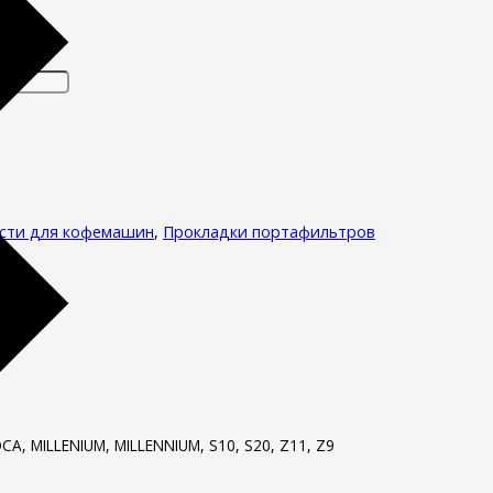
м
асти для кофемашин
,
Прокладки портафильтров
CA, MILLENIUM, MILLENNIUM, S10, S20, Z11, Z9