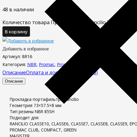
48 в наличии
Количество товара Прокладка для Rancilio 73x57.5x8 м
В корзину
Добавить в избранное
Артикул:
8R16
Категория:
NBR
,
Promac
,
Promac
,
Rancilio
,
Rancilio
,
Запасные ч
Описание
Оплата и доставка
Отзывы (0)
Описание
Прокладка портафильтра Rancilio
Геометрия 73×57.5×8 мм
Тип резины NBR 85SH
Подходит для:
RANCILIO CLASSE10, CLASSE6, CLASSE7, CLASSE8, CLASSE9, EPO
PROMAC CLUB, COMPACT, GREEN
MAGISTER