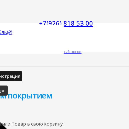
+7(926) 818 53 00
бль
(₽)
Заказать обратный звонок
истрация
од
ым покрытием
жили
Товар
в свою корзину.