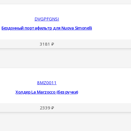
DVGPFGNSI
Бездонный портафильтр для Nuova Simonelli
3181
₽
8MZ0011
Холдер La Marzocco (без ручки)
2339
₽