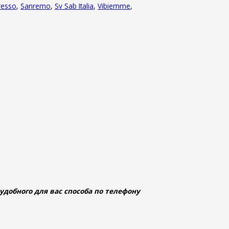
resso
,
Sanremo
,
Sv Sab Italia
,
Vibiemme
,
добного для вас способа по телефону