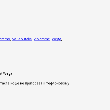
nremo
,
Sv Sab Italia
,
Vibiemme
,
Wega
,
ой Wega
нтакте кофе не пригорает к тефлоновому