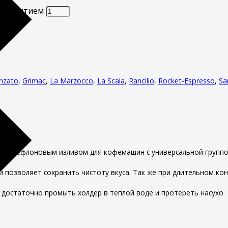
 покрытием
enzato
,
Grimac
,
La Marzocco
,
La Scala
,
Rancilio
,
Rocket-Espresso
,
Sa
ым тефлоновым изливом для кофемашин с универсальной групп
 позволяет сохранить чистоту вкуса. Так же при длительном ко
 достаточно промыть холдер в теплой воде и протереть насухо