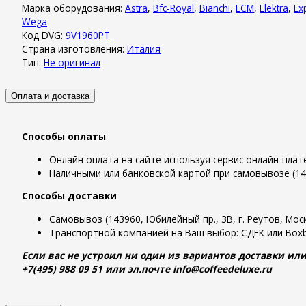
Марка оборудования:
Astra
,
Bfc-Royal
,
Bianchi
,
ECM
,
Elektra
,
Ex
Wega
Код DVG:
9V1960PT
Страна изготовления:
Италия
Тип:
Не оригинал
Оплата и доставка
Способы оплаты
Онлайн оплата на сайте используя сервис онлайн-пла
Наличными или банковской картой при самовывозе (1439
Способы доставки
Самовывоз (143960, Юбилейный пр., 3В, г. Реутов, Моск
Транспортной компанией на Ваш выбор: СДЕК или Boxb
Если вас не устроил ни один из вариантов доставки или
+7(495) 988 09 51 или эл.почте info@coffeedeluxe.ru