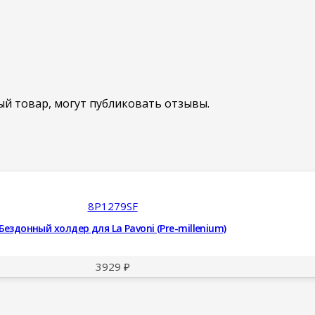
й товар, могут публиковать отзывы.
8P1279SF
Бездонный холдер для La Pavoni (Pre-millenium)
3929
₽