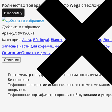
Количество товара Портафильтр Wega c тефлоновым
В корзину
Добавить в избранное
Артикул:
9V1960PT
Категория:
Astra
,
Bfc-Royal
,
Bianchi
,
ECM
,
Elektra
,
Expobar
,
Fior
Запасные части для кофемашин
,
Тефлоновые портафильтры
Описание
Оплата и доставка
Отзывы (0)
Описание
Портафильтр c внутренним тефлоновым покрытием и двойн
Без корзины
Тефлоновое покрытие исключает контакт кофе с металлом и
покрытию.
Тефлоновые портафильтры просты в обслуживании и уходе,