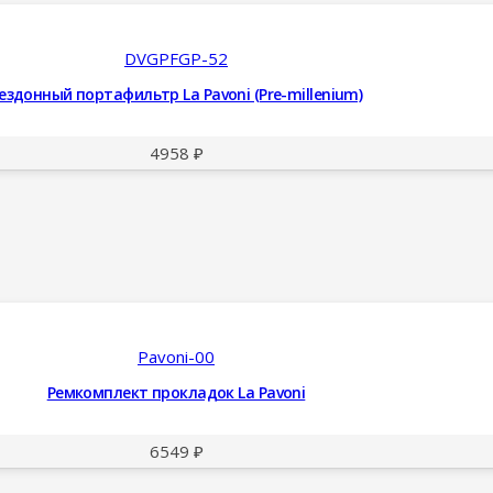
DVGPFGP-52
ездонный портафильтр La Pavoni (Pre-millenium)
4958
₽
Pavoni-00
Ремкомплект прокладок La Pavoni
6549
₽