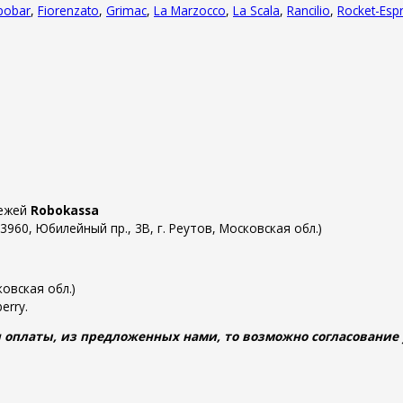
pobar
,
Fiorenzato
,
Grimac
,
La Marzocco
,
La Scala
,
Rancilio
,
Rocket-Esp
тежей
Robokassa
60, Юбилейный пр., 3В, г. Реутов, Московская обл.)
овская обл.)
erry.
 оплаты, из предложенных нами, то возможно согласование у